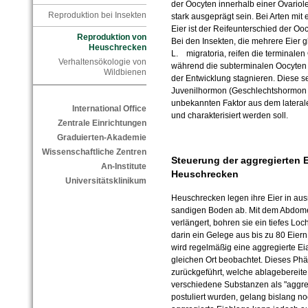
der Oocyten innerhalb einer Ovariole
Reproduktion bei Insekten
stark ausgeprägt sein. Bei Arten mit 
Eier ist der Reifeunterschied der Oo
Reproduktion von
Bei den Insekten, die mehrere Eier g
Heuschrecken
L. migratoria, reifen die terminalen
Verhaltensökologie von
während die subterminalen Oocyten b
Wildbienen
der Entwicklung stagnieren. Diese se
Juvenilhormon (Geschlechtshormon d
unbekannten Faktor aus dem lateralen 
International Office
und charakterisiert werden soll.
Zentrale Einrichtungen
Graduierten-Akademie
Wissenschaftliche Zentren
Steuerung der aggregierten 
An-Institute
Heuschrecken
Universitätsklinikum
Heuschrecken legen ihre Eier in au
sandigen Boden ab. Mit dem Abdomen,
verlängert, bohren sie ein tiefes Lo
darin ein Gelege aus bis zu 80 Eie
wird regelmäßig eine aggregierte E
gleichen Ort beobachtet. Dieses P
zurückgeführt, welche ablageberei
verschiedene Substanzen als "aggr
postuliert wurden, gelang bislang n