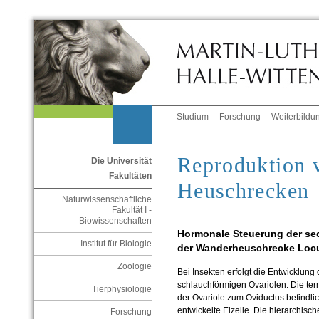
Studium
Forschung
Weiterbildu
Reproduktion 
Die Universität
Fakultäten
Heuschrecken
Naturwissenschaftliche
Fakultät I -
Biowissenschaften
Hormonale Steuerung der seq
Institut für Biologie
der Wanderheuschrecke Locu
Zoologie
Bei Insekten erfolgt die Entwicklung 
schlauchförmigen Ovariolen. Die te
Tierphysiologie
der Ovariole zum Oviductus befindlic
entwickelte Eizelle. Die hierarchis
Forschung