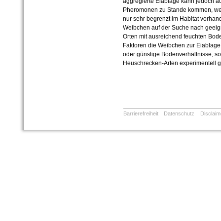
aggregierte Eiablage kann jedoch a
Pheromonen zu Stande kommen, wen
nur sehr begrenzt im Habitat vorhan
Weibchen auf der Suche nach geeig
Orten mit ausreichend feuchten Bod
Faktoren die Weibchen zur Eiablag
oder günstige Bodenverhältnisse, sol
Heuschrecken-Arten experimentell g
Barrierefreiheit
Datenschutz
Disclaim