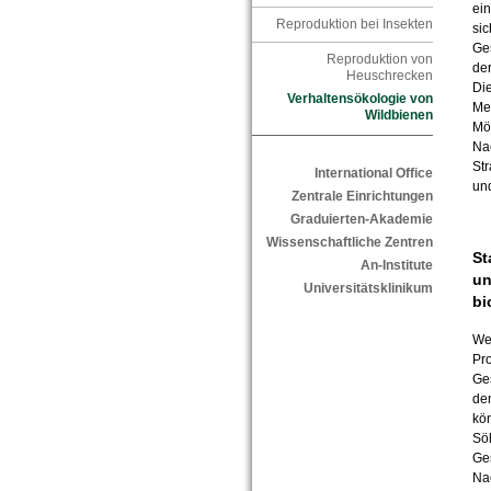
ei
Reproduktion bei Insekten
sic
Ges
Reproduktion von
de
Heuschrecken
Di
Verhaltensökologie von
Me
Wildbienen
Mög
Nac
Str
International Office
und
Zentrale Einrichtungen
Graduierten-Akademie
Wissenschaftliche Zentren
St
An-Institute
un
Universitätsklinikum
bi
We
Pr
Ge
dem
kön
Sö
Ges
Na