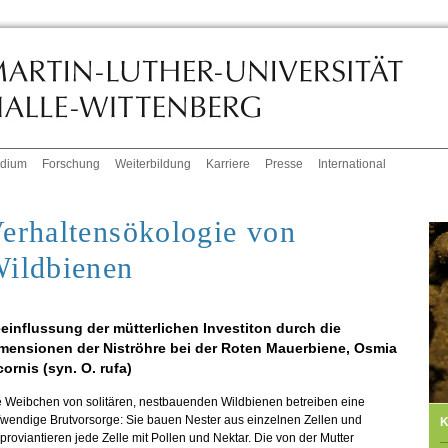
udium
Forschung
Weiterbildung
Karriere
Presse
International
erhaltensökologie von
ildbienen
einflussung der mütterlichen Investiton durch die
mensionen der Niströhre bei der Roten Mauerbiene, Osmia
cornis (syn. O. rufa)
e Weibchen von solitären, nestbauenden Wildbienen betreiben eine
fwendige Brutvorsorge: Sie bauen Nester aus einzelnen Zellen und
K
proviantieren jede Zelle mit Pollen und Nektar. Die von der Mutter